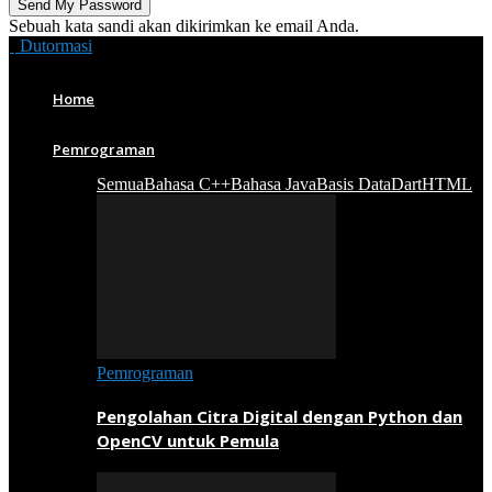
Sebuah kata sandi akan dikirimkan ke email Anda.
Dutormasi
Home
Pemrograman
Semua
Bahasa C++
Bahasa Java
Basis Data
Dart
HTML
Pemrograman
Pengolahan Citra Digital dengan Python dan
OpenCV untuk Pemula