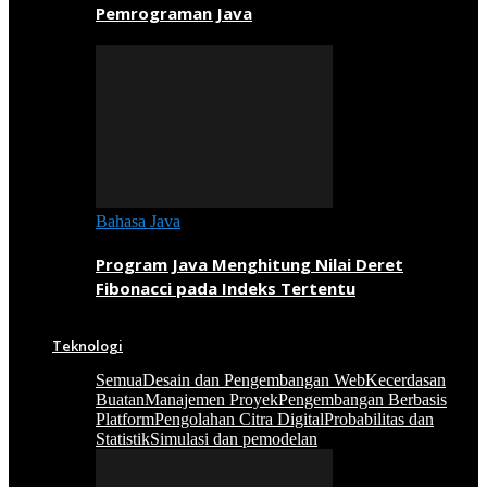
Pemrograman Java
Bahasa Java
Program Java Menghitung Nilai Deret
Fibonacci pada Indeks Tertentu
Teknologi
Semua
Desain dan Pengembangan Web
Kecerdasan
Buatan
Manajemen Proyek
Pengembangan Berbasis
Platform
Pengolahan Citra Digital
Probabilitas dan
Statistik
Simulasi dan pemodelan