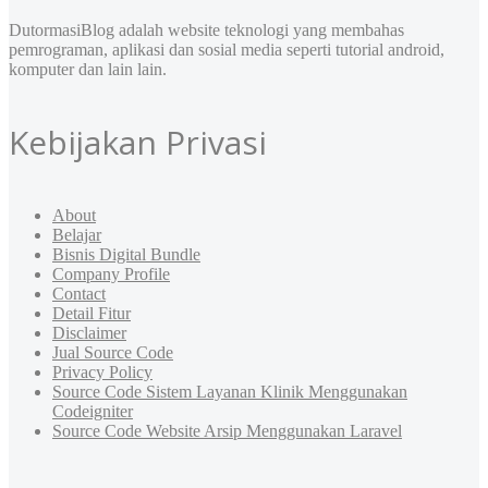
DutormasiBlog adalah website teknologi yang membahas
pemrograman, aplikasi dan sosial media seperti tutorial android,
komputer dan lain lain.
Kebijakan Privasi
About
Belajar
Bisnis Digital Bundle
Company Profile
Contact
Detail Fitur
Disclaimer
Jual Source Code
Privacy Policy
Source Code Sistem Layanan Klinik Menggunakan
Codeigniter
Source Code Website Arsip Menggunakan Laravel