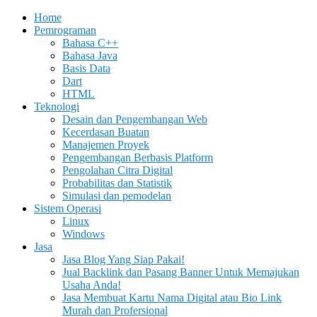
Home
Pemrograman
Bahasa C++
Bahasa Java
Basis Data
Dart
HTML
Teknologi
Desain dan Pengembangan Web
Kecerdasan Buatan
Manajemen Proyek
Pengembangan Berbasis Platform
Pengolahan Citra Digital
Probabilitas dan Statistik
Simulasi dan pemodelan
Sistem Operasi
Linux
Windows
Jasa
Jasa Blog Yang Siap Pakai!
Jual Backlink dan Pasang Banner Untuk Memajukan
Usaha Anda!
Jasa Membuat Kartu Nama Digital atau Bio Link
Murah dan Profersional