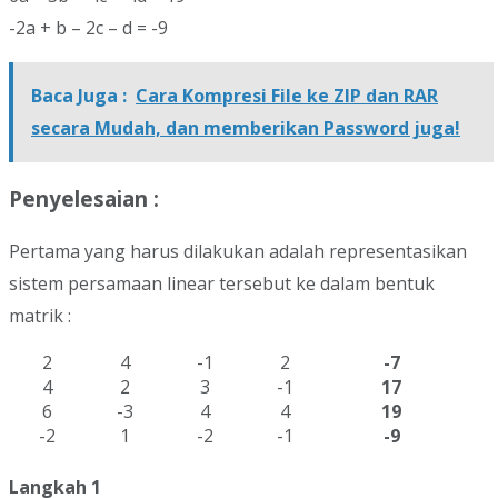
-2a + b – 2c – d = -9
Baca Juga :
Cara Kompresi File ke ZIP dan RAR
secara Mudah, dan memberikan Password juga!
Penyelesaian :
Pertama yang harus dilakukan adalah representasikan
sistem persamaan linear tersebut ke dalam bentuk
matrik :
2
4
-1
2
-7
4
2
3
-1
17
6
-3
4
4
19
-2
1
-2
-1
-9
Langkah 1