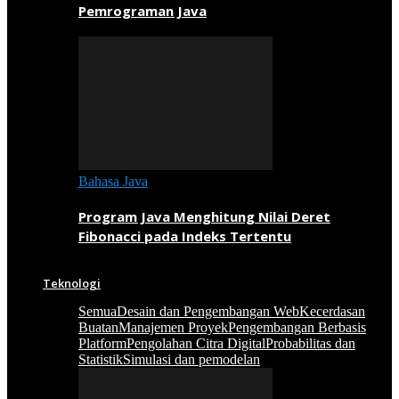
Pemrograman Java
Bahasa Java
Program Java Menghitung Nilai Deret
Fibonacci pada Indeks Tertentu
Teknologi
Semua
Desain dan Pengembangan Web
Kecerdasan
Buatan
Manajemen Proyek
Pengembangan Berbasis
Platform
Pengolahan Citra Digital
Probabilitas dan
Statistik
Simulasi dan pemodelan