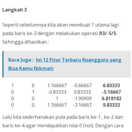
Langkah 3
Seperti sebelumnya kita akan membuat 1 utama lagi
pada baris ke-3 dengan melakukan operasi
R3/-5/5
.
Sehingga dihasilkan :
Baca Juga :
Ini 12 Fitur Terbaru Ruangguru yang
Bisa Kamu Nikmati
1
0
1.166667
-0.66667
6.83333
0
1
-0.83333
0.83333
-5.16667
0
0
1
-1.90909
6.818182
0
0
1.166667
-3.16667
9.83333
Lalu kita sederhanakan pula pada baris ke-1 , ke-2 dan
baris ke-4 agar mendapatkan nilai 0 (nol). Dengan cara