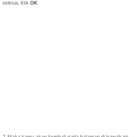
selesai, Klik
OK
.
7. Maka kamu akan kembali pada halaman di bawah ini,