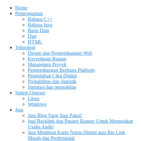
Home
Pemrograman
Bahasa C++
Bahasa Java
Basis Data
Dart
HTML
Teknologi
Desain dan Pengembangan Web
Kecerdasan Buatan
Manajemen Proyek
Pengembangan Berbasis Platform
Pengolahan Citra Digital
Probabilitas dan Statistik
Simulasi dan pemodelan
Sistem Operasi
Linux
Windows
Jasa
Jasa Blog Yang Siap Pakai!
Jual Backlink dan Pasang Banner Untuk Memajukan
Usaha Anda!
Jasa Membuat Kartu Nama Digital atau Bio Link
Murah dan Profersional