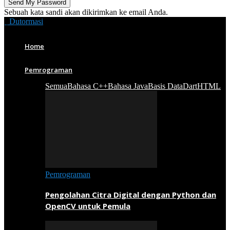
Sebuah kata sandi akan dikirimkan ke email Anda.
Dutormasi
Home
Pemrograman
Semua
Bahasa C++
Bahasa Java
Basis Data
Dart
HTML
Pemrograman
Pengolahan Citra Digital dengan Python dan
OpenCV untuk Pemula