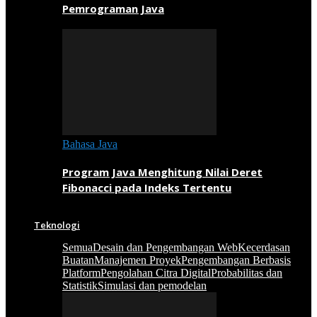
Pemrograman Java
Bahasa Java
Program Java Menghitung Nilai Deret
Fibonacci pada Indeks Tertentu
Teknologi
Semua
Desain dan Pengembangan Web
Kecerdasan
Buatan
Manajemen Proyek
Pengembangan Berbasis
Platform
Pengolahan Citra Digital
Probabilitas dan
Statistik
Simulasi dan pemodelan