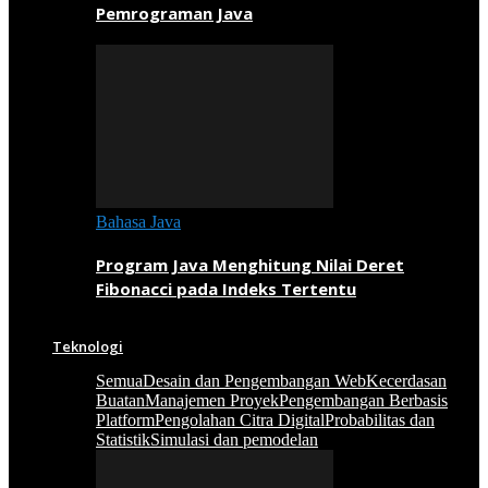
Pemrograman Java
Bahasa Java
Program Java Menghitung Nilai Deret
Fibonacci pada Indeks Tertentu
Teknologi
Semua
Desain dan Pengembangan Web
Kecerdasan
Buatan
Manajemen Proyek
Pengembangan Berbasis
Platform
Pengolahan Citra Digital
Probabilitas dan
Statistik
Simulasi dan pemodelan