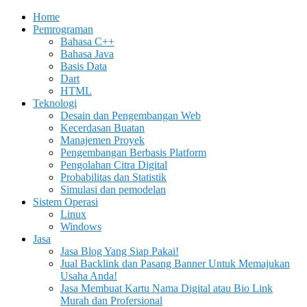
Home
Pemrograman
Bahasa C++
Bahasa Java
Basis Data
Dart
HTML
Teknologi
Desain dan Pengembangan Web
Kecerdasan Buatan
Manajemen Proyek
Pengembangan Berbasis Platform
Pengolahan Citra Digital
Probabilitas dan Statistik
Simulasi dan pemodelan
Sistem Operasi
Linux
Windows
Jasa
Jasa Blog Yang Siap Pakai!
Jual Backlink dan Pasang Banner Untuk Memajukan
Usaha Anda!
Jasa Membuat Kartu Nama Digital atau Bio Link
Murah dan Profersional