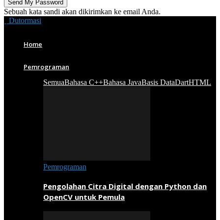
Sebuah kata sandi akan dikirimkan ke email Anda.
Dutormasi
Home
Pemrograman
Semua
Bahasa C++
Bahasa Java
Basis Data
Dart
HTML
Pemrograman
Pengolahan Citra Digital dengan Python dan
OpenCV untuk Pemula