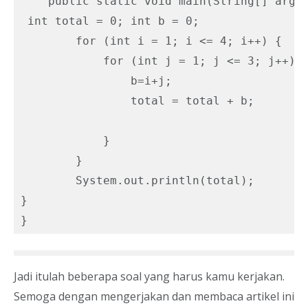
    public static void main(String[] args)
 int total = 0; int b = 0;

        for (int i = 1; i <= 4; i++) {

            for (int j = 1; j <= 3; j++) {
                b=i+j;

                total = total + b;

            }

        }

        System.out.println(total);

}

}
Jadi itulah beberapa soal yang harus kamu kerjakan.
Semoga dengan mengerjakan dan membaca artikel ini