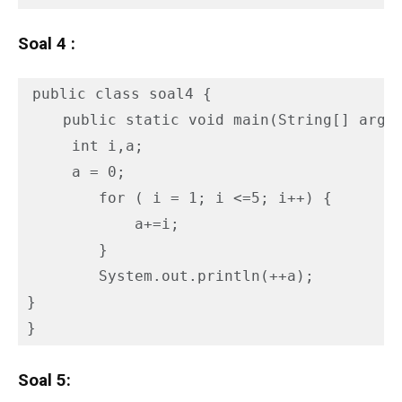
Soal 4 :
public class soal4 {

    public static void main(String[] args)
     int i,a;

     a = 0;

        for ( i = 1; i <=5; i++) {

            a+=i;

        }

        System.out.println(++a);

}

}
Soal 5: