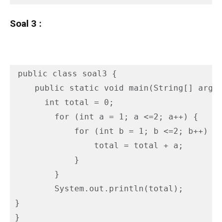
Soal 3 :
public class soal3 {

    public static void main(String[] args)
      int total = 0;

        for (int a = 1; a <=2; a++) {

            for (int b = 1; b <=2; b++) {

                total = total + a;

            }

        }

        System.out.println(total);

}

}