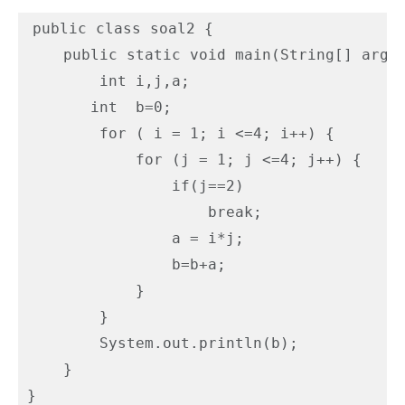
public class soal2 {

    public static void main(String[] args)
        int i,j,a;

       int  b=0;

        for ( i = 1; i <=4; i++) {

            for (j = 1; j <=4; j++) {

                if(j==2)

                    break;

                a = i*j;

                b=b+a;

            }

        }

        System.out.println(b);

    }

}