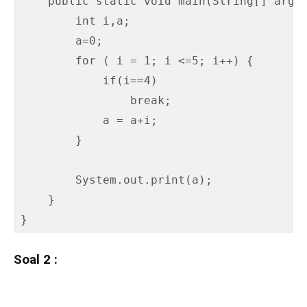
    public static void main(String[] args)
        int i,a;

        a=0;

        for ( i = 1; i <=5; i++) {

            if(i==4)

                break;

            a = a+i;

        }

        System.out.print(a);

    }

}
Soal 2 :