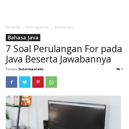
Beranda
Pemrograman
Bahasa Java
Bahasa Java
7 Soal Perulangan For pada
Java Beserta Jawabannya
Penulis
Dutormasilabs
-
0