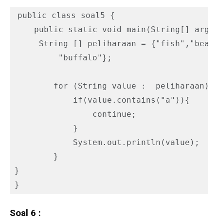
public class soal5 {

    public static void main(String[] args)
     String [] peliharaan = {"fish","bear"
         "buffalo"};

        for (String value :  peliharaan) {
            if(value.contains("a")){

                continue;

            }

            System.out.println(value);   

        }

}

}
Soal 6 :