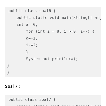
public class soal6 {

    public static void main(String[] args)
    int a =0;

        for (int i = 8; i >=0; i--) {

        a+=i;

        i-=2;

        }

        System.out.println(a);

}

}
Soal 7 :
public class soal7 {
