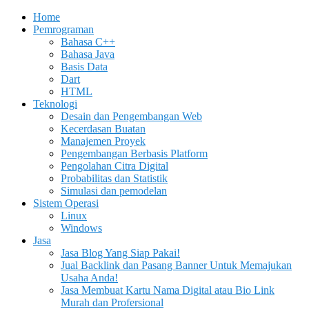
Home
Pemrograman
Bahasa C++
Bahasa Java
Basis Data
Dart
HTML
Teknologi
Desain dan Pengembangan Web
Kecerdasan Buatan
Manajemen Proyek
Pengembangan Berbasis Platform
Pengolahan Citra Digital
Probabilitas dan Statistik
Simulasi dan pemodelan
Sistem Operasi
Linux
Windows
Jasa
Jasa Blog Yang Siap Pakai!
Jual Backlink dan Pasang Banner Untuk Memajukan
Usaha Anda!
Jasa Membuat Kartu Nama Digital atau Bio Link
Murah dan Profersional