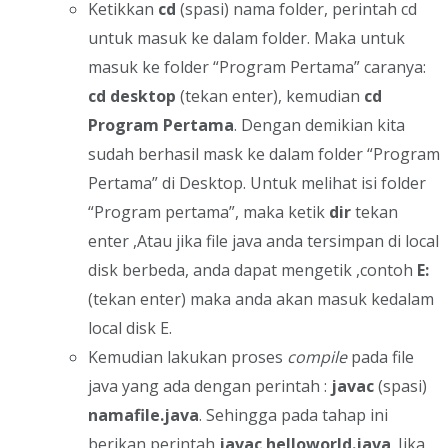
Ketikkan
cd
(spasi) nama folder, perintah cd
untuk masuk ke dalam folder. Maka untuk
masuk ke folder “Program Pertama” caranya:
cd desktop
(tekan enter), kemudian
cd
Program Pertama
. Dengan demikian kita
sudah berhasil mask ke dalam folder “Program
Pertama” di Desktop. Untuk melihat isi folder
“Program pertama”, maka ketik
dir
tekan
enter ,Atau jika file java anda tersimpan di local
disk berbeda, anda dapat mengetik ,contoh
E:
(tekan enter) maka anda akan masuk kedalam
local disk E.
Kemudian lakukan proses
compile
pada file
java yang ada dengan perintah :
javac
(spasi)
namafile.java
. Sehingga pada tahap ini
berikan perintah
javac helloworld.java
. Jika