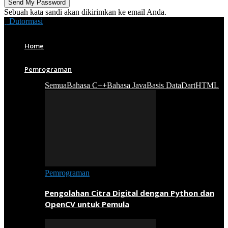
Sebuah kata sandi akan dikirimkan ke email Anda.
Dutormasi
Home
Pemrograman
Semua
Bahasa C++
Bahasa Java
Basis Data
Dart
HTML
Pemrograman
Pengolahan Citra Digital dengan Python dan
OpenCV untuk Pemula