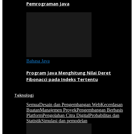
Pemrograman Java
Bahasa Java
Program Java Menghitung Nilai Deret
Fibonacci pada Indeks Tertentu
Teknologi
Semua
Desain dan Pengembangan Web
Kecerdasan
Buatan
Manajemen Proyek
Pengembangan Berbasis
Platform
Pengolahan Citra Digital
Probabilitas dan
Statistik
Simulasi dan pemodelan