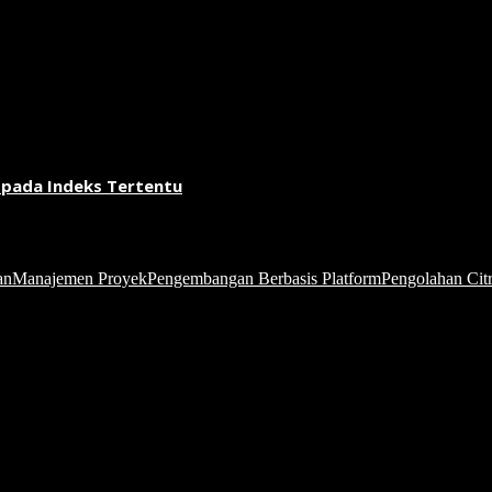
 pada Indeks Tertentu
an
Manajemen Proyek
Pengembangan Berbasis Platform
Pengolahan Citr