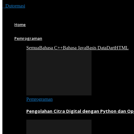
Dutormasi
Home
Pemrograman
Semua
Bahasa C++
Bahasa Java
Basis Data
Dart
HTML
Pemrograman
Pengolahan Citra Digital dengan Python dan O